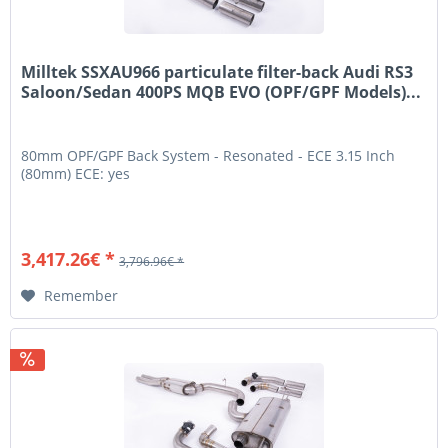
Milltek SSXAU966 particulate filter-back Audi RS3
Saloon/Sedan 400PS MQB EVO (OPF/GPF Models)...
80mm OPF/GPF Back System - Resonated - ECE 3.15 Inch
(80mm) ECE: yes
3,417.26€ *
3,796.96€ *
Remember