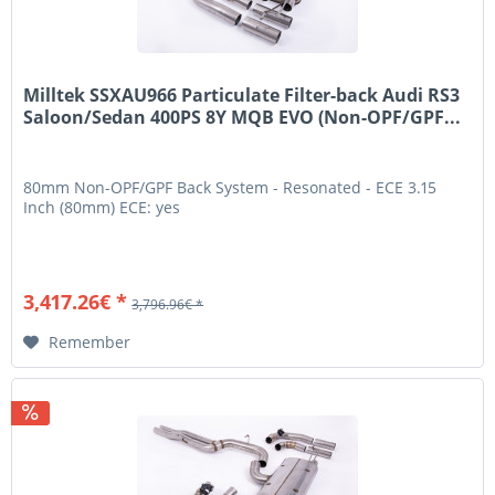
Milltek SSXAU966 Particulate Filter-back Audi RS3
Saloon/Sedan 400PS 8Y MQB EVO (Non-OPF/GPF...
80mm Non-OPF/GPF Back System - Resonated - ECE 3.15
Inch (80mm) ECE: yes
3,417.26€ *
3,796.96€ *
Remember