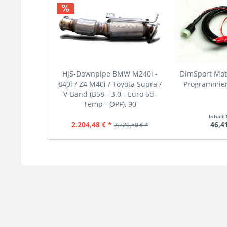
HJS-Downpipe BMW M240i -
DimSport Mo
840i / Z4 M40i / Toyota Supra /
Programmierk
V-Band (B58 - 3.0 - Euro 6d-
Temp - OPF), 90
Inhalt
2.204,48 € *
46,41
2.320,50 € *