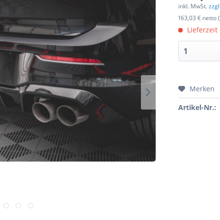
inkl. MwSt.
zzg
163,03 € netto 
Lieferzeit
Merken
Artikel-Nr.: