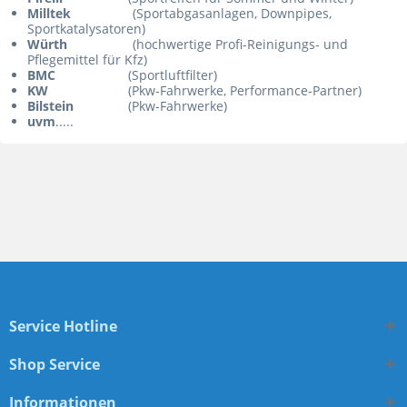
Milltek
(Sportabgasanlagen, Downpipes,
Sportkatalysatoren)
Würth
(hochwertige Profi-Reinigungs- und
Pflegemittel für Kfz)
BMC
(Sportluftfilter)
KW
(Pkw-Fahrwerke, Performance-Partner)
Bilstein
(Pkw-Fahrwerke)
uvm
.....
Service Hotline
Shop Service
Informationen