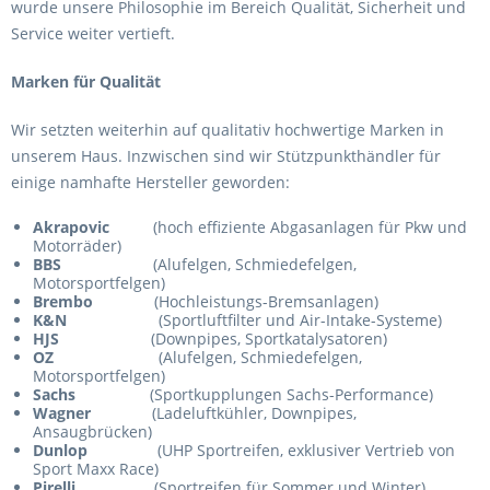
wurde unsere Philosophie im Bereich Qualität, Sicherheit und
Service weiter vertieft.
Marken für Qualität
Wir setzten weiterhin auf qualitativ hochwertige Marken in
unserem Haus. Inzwischen sind wir Stützpunkthändler für
einige namhafte Hersteller geworden:
Akrapovic
(hoch effiziente Abgasanlagen für Pkw und
Motorräder)
BBS
(Alufelgen, Schmiedefelgen,
Motorsportfelgen)
Brembo
(Hochleistungs-Bremsanlagen)
K&N
(Sportluftfilter und Air-Intake-Systeme)
HJS
(Downpipes, Sportkatalysatoren)
OZ
(Alufelgen, Schmiedefelgen,
Motorsportfelgen)
Sachs
(Sportkupplungen Sachs-Performance)
Wagner
(Ladeluftkühler, Downpipes,
Ansaugbrücken)
Dunlop
(UHP Sportreifen, exklusiver Vertrieb von
Sport Maxx Race)
Pirelli
(Sportreifen für Sommer und Winter)