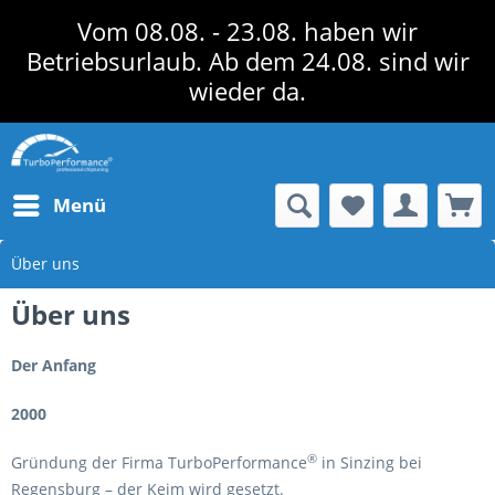
Vom 08.08. - 23.08. haben wir
Betriebsurlaub. Ab dem 24.08. sind wir
wieder da.
Menü
Über uns
Über uns
Der Anfang
2000
®
Gründung der Firma TurboPerformance
in Sinzing bei
Regensburg – der Keim wird gesetzt.