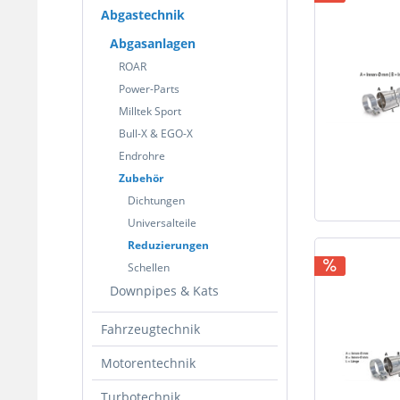
Abgastechnik
Abgasanlagen
ROAR
Power-Parts
Milltek Sport
Bull-X & EGO-X
Endrohre
Zubehör
Dichtungen
Universalteile
Reduzierungen
Schellen
Downpipes & Kats
Fahrzeugtechnik
Motorentechnik
Turbotechnik