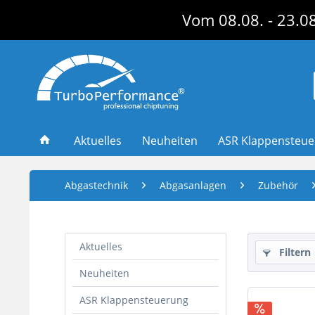
Vom 08.08. - 23.08
Aktuelles
Neuheiten
ASR Klappensteu
Abgastechnik
Abgasanlagen
Zubehör
Aktuelles
Filtern
Neuheiten
ASR Klappensteuerung