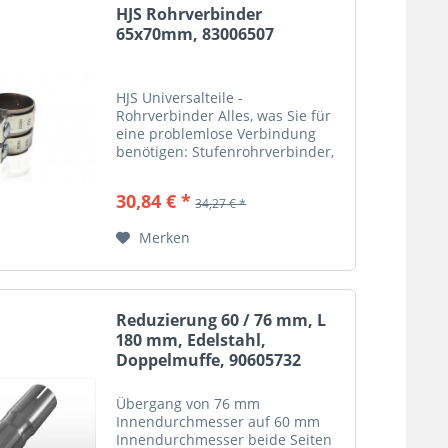
HJS Rohrverbinder
65x70mm, 83006507
HJS Universalteile -
Rohrverbinder Alles, was Sie für
eine problemlose Verbindung
benötigen: Stufenrohrverbinder,
Schlauchgelenke aus
hochwertigen Edelstahl,
30,84 € *
34,27 € *
Verbindungs- und
Kupplungsstücke, Flansche,
Merken
Sondenanschlüsse sowie...
Reduzierung 60 / 76 mm, L
180 mm, Edelstahl,
Doppelmuffe, 90605732
Übergang von 76 mm
Innendurchmesser auf 60 mm
Innendurchmesser beide Seiten