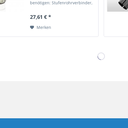
benötigen: Stufenrohrverbinder,
Schlauchgelenke aus
hochwertigen Edelstahl,
27,61 € *
Verbindungs- und
Kupplungsstücke, Flansche,
Merken
Sondenanschlüsse sowie...