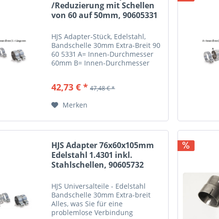
/Reduzierung mit Schellen
von 60 auf 50mm, 90605331
HJS Adapter-Stück, Edelstahl,
Bandschelle 30mm Extra-Breit 90
60 5331 A= Innen-Durchmesser
60mm B= Innen-Durchmesser
50mm L= Länge 90mm
42,73 € *
47,48 € *
Merken
HJS Adapter 76x60x105mm
Edelstahl 1.4301 inkl.
Stahlschellen, 90605732
HJS Universalteile - Edelstahl
Bandschelle 30mm Extra-breit
Alles, was Sie für eine
problemlose Verbindung