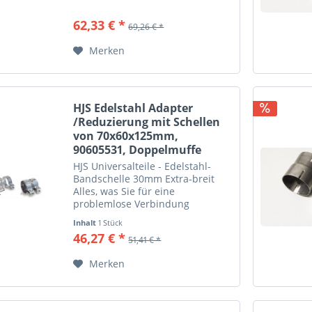
benötigen: Stufenrohrverbinder,
Schlauchgelenke aus
62,33 € *
69,26 € *
hochwertigen Edelstahl,
Verbindungs- und
Merken
Kupplungsstücke, Flansche,...
HJS Edelstahl Adapter
/Reduzierung mit Schellen
von 70x60x125mm,
90605531, Doppelmuffe
HJS Universalteile - Edelstahl-
Bandschelle 30mm Extra-breit
Alles, was Sie für eine
problemlose Verbindung
benötigen: Stufenrohrverbinder,
Inhalt
1 Stück
Schlauchgelenke aus
46,27 € *
51,41 € *
hochwertigen Edelstahl,
Verbindungs- und
Merken
Kupplungsstücke, Flansche,...