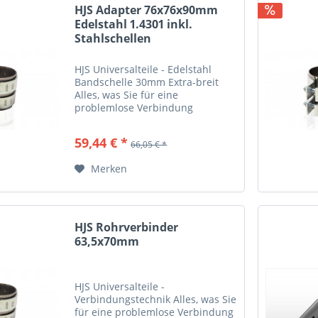
HJS Adapter 76x76x90mm
Edelstahl 1.4301 inkl.
Stahlschellen
HJS Universalteile - Edelstahl
Bandschelle 30mm Extra-breit
Alles, was Sie für eine
problemlose Verbindung
benötigen: Stufenrohrverbinder,
Schlauchgelenke aus
59,44 € *
66,05 € *
hochwertigen Edelstahl,
Verbindungs- und
Merken
Kupplungsstücke, Flansche,...
HJS Rohrverbinder
63,5x70mm
HJS Universalteile -
Verbindungstechnik Alles, was Sie
für eine problemlose Verbindung