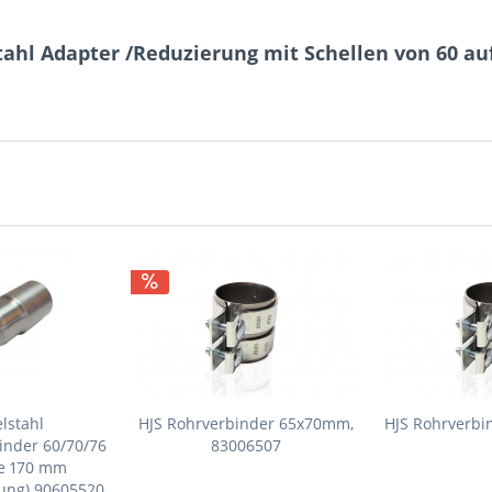
tahl Adapter /Reduzierung mit Schellen von 60 a
lstahl
HJS Rohrverbinder 65x70mm,
HJS Rohrverbi
inder 60/70/76
83006507
e 170 mm
sung) 90605520