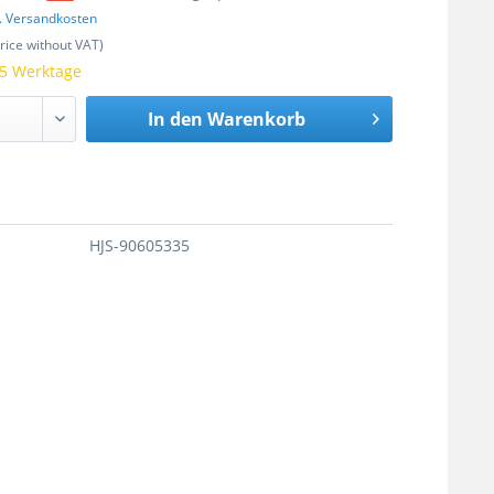
l. Versandkosten
price without VAT)
 5 Werktage
In den
Warenkorb
HJS-90605335