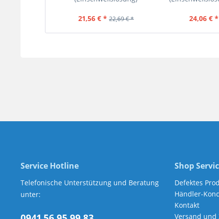
21,56 € *
24,06 € *
22,69 € *
Service Hotline
Shop Servi
Telefonische Unterstützung und Beratung
Defektes Pro
Händler-Kond
unter:
Kontakt
0941 56 95 99 83
Versand und