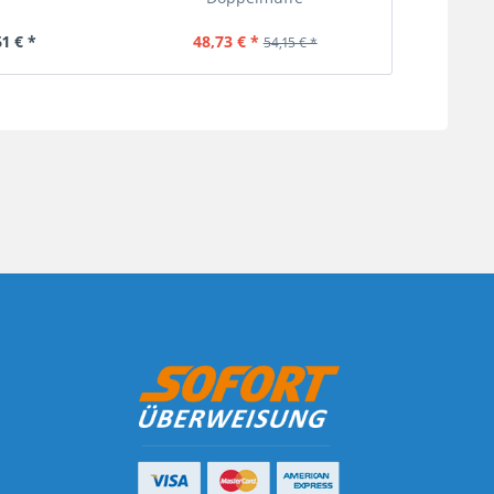
61 € *
48,73 € *
54,15 € *