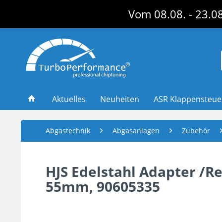
Vom 08.08. - 23.08
Aktuelles
Neuheiten
ASR Klappensteu
Abgastechnik
Abgasanlagen
Zubehör
HJS Edelstahl Adapter /R
55mm, 90605335