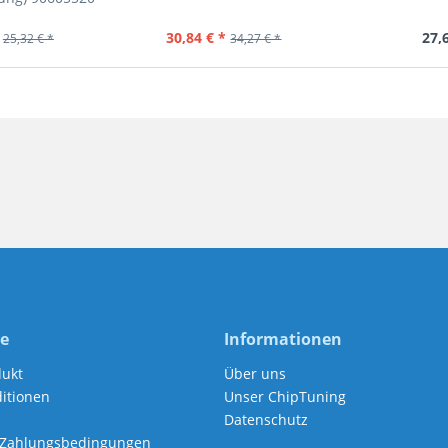
30,84 € *
27,
25,32 € *
34,27 € *
ce
Informationen
dukt
Über uns
itionen
Unser ChipTuning
Datenschutz
 Zahlungsbedingungen