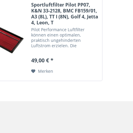
Sportluftfilter Pilot PP07,
K&N 33-2128, BMC FB159/01,
A3 (8L), TT I (8N), Golf 4, Jetta
4, Leon, T
Pilot Performance Luftfilter
können einen optimalen,
praktisch ungehinderten
Luftstrom erzielen. Die
notwendigen Filtereigenschaften
werden jedoch beibehalten, um
49,00 € *
den Schutz des Motors zu
gewährleisten. Diese
Merken
Ersatzluftfilter begünstigen...