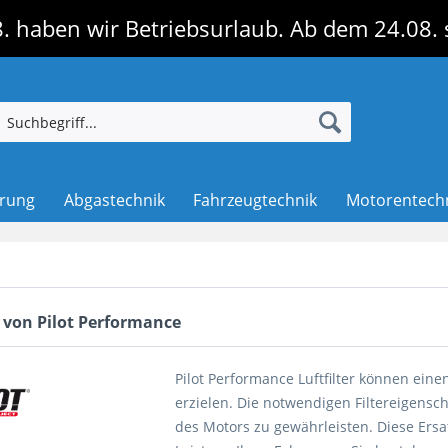
. haben wir Betriebsurlaub. Ab dem 24.08. 
erung
Abgastechnik
Fahrzeugtechnik
Motorentech
 von Pilot Performance
Pilot Performance Luftfilter können ein
erzielen. Die notwendigen Filtereigens
des Motors zu gewährleisten. Diese Ersa