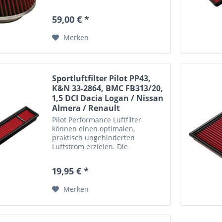
direkten Luftstrom ohne
Einschränkungen. Verringerter
59,00 € *
Widerstand des Luftstroms und
somit maximale Performance
Merken
ohne...
Sportluftfilter Pilot PP43,
K&N 33-2864, BMC FB313/20,
1,5 DCI Dacia Logan / Nissan
Almera / Renault
Pilot Performance Luftfilter
können einen optimalen,
praktisch ungehinderten
Luftstrom erzielen. Die
notwendigen Filtereigenschaften
werden jedoch beibehalten, um
19,95 € *
den Schutz des Motors zu
gewährleisten. Diese
Merken
Ersatzluftfilter begünstigen...