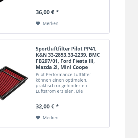
notwendigen Filtereigenschaften
werden jedoch beibehalten, um
36,00 € *
den Schutz des Motors zu
gewährleisten. Diese
Merken
Ersatzluftfilter begünstigen...
Sportluftfilter Pilot PP41,
K&N 33-2853,33-2239, BMC
FB297/01, Ford Fiesta III,
Mazda 2l, Mini Coope
Pilot Performance Luftfilter
können einen optimalen,
praktisch ungehinderten
Luftstrom erzielen. Die
notwendigen Filtereigenschaften
werden jedoch beibehalten, um
32,00 € *
den Schutz des Motors zu
gewährleisten. Diese
Merken
Ersatzluftfilter begünstigen...