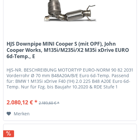
HJS Downpipe MINI Cooper S (mit OPF), John
Cooper Works, M135i/M235i/X2 M35i xDrive EURO
6d-Temp., E
HJS-NR. BESCHREIBUNG MOTORTYP EURO-NORM 90 82 2031
Vorderrohr Ø 70 mm B48A20A/B/E Euro 6d-Temp. Passend
für: BMW 1 M135i xDrive F40 (1H) 2.0 225 B48 A20E Euro 6d-
Temp. Nur für Fzg. bis Baujahr 10.2020 & RDE Stufe 1
BMW 2 M235i xDrive F22...
2.080,12 € *
2.189,60 € *
Merken