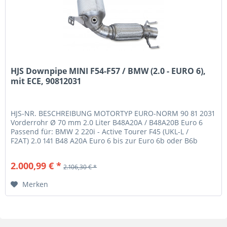
HJS Downpipe MINI F54-F57 / BMW (2.0 - EURO 6),
mit ECE, 90812031
HJS-NR. BESCHREIBUNG MOTORTYP EURO-NORM 90 81 2031
Vorderrohr Ø 70 mm 2.0 Liter B48A20A / B48A20B Euro 6
Passend für: BMW 2 220i - Active Tourer F45 (UKL-L /
F2AT) 2.0 141 B48 A20A Euro 6 bis zur Euro 6b oder B6b
Abgasnorm! BMW 2 220i -...
2.000,99 € *
2.106,30 € *
Merken