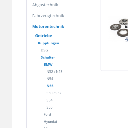
Abgastechnik
Fahrzeugtechnik
Motorentechnik
Getriebe
Kupplungen
DSG
Schalter
BMW
N52 / N53
N54
N55
S50 / S52
S54
S55
Ford
Hyundai