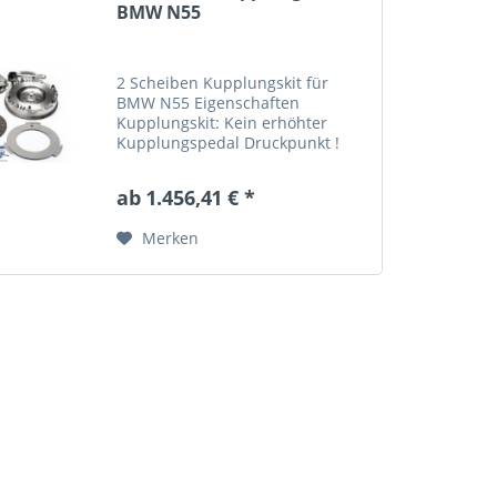
BMW N55
2 Scheiben Kupplungskit für
BMW N55 Eigenschaften
Kupplungskit: Kein erhöhter
Kupplungspedal Druckpunkt !
Keine Pedalbegrenzung
erforderlich Anfahren seriennahe
ab 1.456,41 € *
Inklusive Schrauben Kit in 12.9
für Kurbelwelle und Kupplung...
Merken