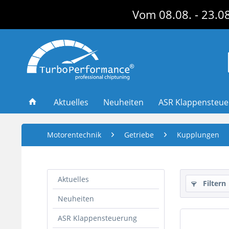
Vom 08.08. - 23.08
Aktuelles
Neuheiten
ASR Klappensteu
Motorentechnik
Getriebe
Kupplungen
Aktuelles
Filtern
Neuheiten
ASR Klappensteuerung