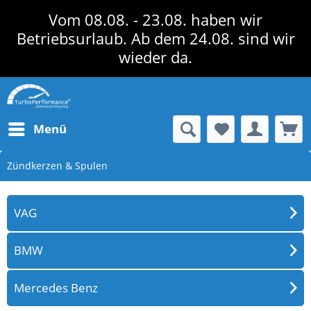
Vom 08.08. - 23.08. haben wir
Betriebsurlaub. Ab dem 24.08. sind wir
wieder da.
Menü
Zündkerzen & Spulen
VAG
BMW
Mercedes Benz