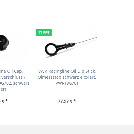
TIPP!
ne Oil Cap,
VWR Racingline Oil Dip Stick,
Verschluss /
Ölmessstab schwarz eloxiert,
9G702, schwarz
VWR19G701
iert
 € *
77,97 € *