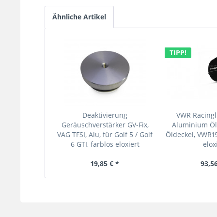
Ähnliche Artikel
TIPP!
Deaktivierung
VWR Racingli
Geräuschverstärker GV-Fix,
Aluminium Öl 
VAG TFSI, Alu, für Golf 5 / Golf
Öldeckel, VWR1
6 GTI, farblos eloxiert
elox
19,85 € *
93,56