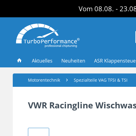
Vom 08.08. - 23.08
Aktuelles
Neuheiten
ASR Klappensteu
Motorentechnik
Spezialteile VAG TFSI & TSI
VWR Racingline Wischwas