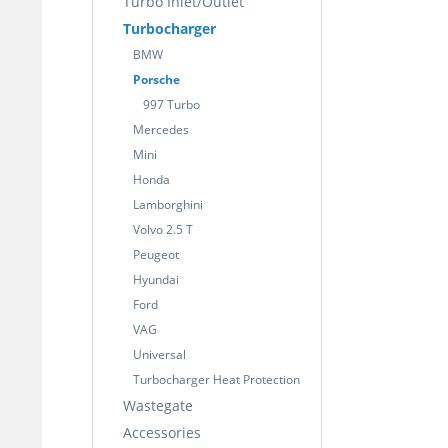
Turbo Inlet/Outlet
Turbocharger
BMW
Porsche
997 Turbo
Mercedes
Mini
Honda
Lamborghini
Volvo 2.5 T
Peugeot
Hyundai
Ford
VAG
Universal
Turbocharger Heat Protection
Wastegate
Accessories