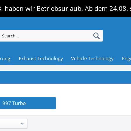
. haben wir Betriebsurlaub. Ab dem 24.08. 
erung
Exhaust Technology
Vehicle Technology
Eng
997 Turbo