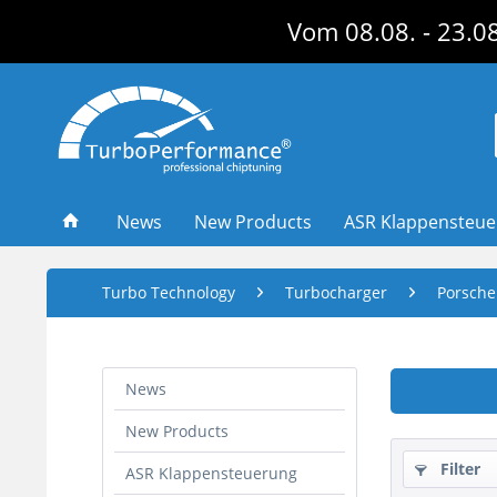
Vom 08.08. - 23.08
News
New Products
ASR Klappensteu
Turbo Technology
Turbocharger
Porsche
News
New Products
Filter
ASR Klappensteuerung