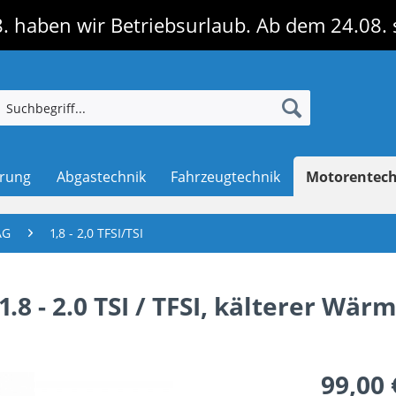
. haben wir Betriebsurlaub. Ab dem 24.08. 
erung
Abgastechnik
Fahrzeugtechnik
Motorentec
AG
1,8 - 2,0 TFSI/TSI
8 - 2.0 TSI / TFSI, kälterer Wär
99,00 