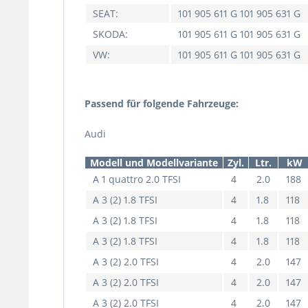
SEAT:
101 905 611 G 101 905 631 G
SKODA:
101 905 611 G 101 905 631 G
VW:
101 905 611 G 101 905 631 G
Passend für folgende Fahrzeuge:
Audi
Modell und Modellvariante
Zyl.
Ltr.
kW
A 1 quattro 2.0 TFSI
4
2.0
188
A 3 (2) 1.8 TFSI
4
1.8
118
A 3 (2) 1.8 TFSI
4
1.8
118
A 3 (2) 1.8 TFSI
4
1.8
118
A 3 (2) 2.0 TFSI
4
2.0
147
A 3 (2) 2.0 TFSI
4
2.0
147
A 3 (2) 2.0 TFSI
4
2.0
147