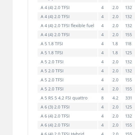
A 4 (4) 2.0 TFSI
4
2.0
132
A 4 (4) 2.0 TFSI
4
2.0
132
A 4 (4) 2.0 TFSI flexible fuel
4
2.0
132
A 4 (4) 2.0 TFSI
4
2.0
155
A 5 1.8 TFSI
4
1.8
118
A 5 1.8 TFSI
4
1.8
125
A 5 2.0 TFSI
4
2.0
132
A 5 2.0 TFSI
4
2.0
132
A 5 2.0 TFSI
4
2.0
155
A 5 2.0 TFSI
4
2.0
155
A 5 RS 5 4.2 FSI quattro
8
4.2
331
A 6 (3) 2.0 TFSI
4
2.0
125
A 6 (4) 2.0 TFSI
4
2.0
132
A 6 (4) 2.0 TFSI
4
2.0
155
A 6 (4) 2.0 TFSI Hybrid
4
2.0
155