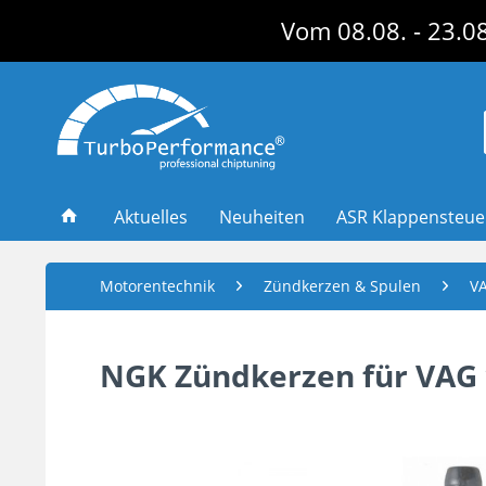
Vom 08.08. - 23.08
Aktuelles
Neuheiten
ASR Klappensteu
Motorentechnik
Zündkerzen & Spulen
V
NGK Zündkerzen für VAG 1.