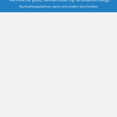
* Alle Preise inkl. gesetzl. Mehrwertsteuer zzgl.
Versandkosten
und ggf.
Nachnahmegebühren, wenn nicht anders beschrieben