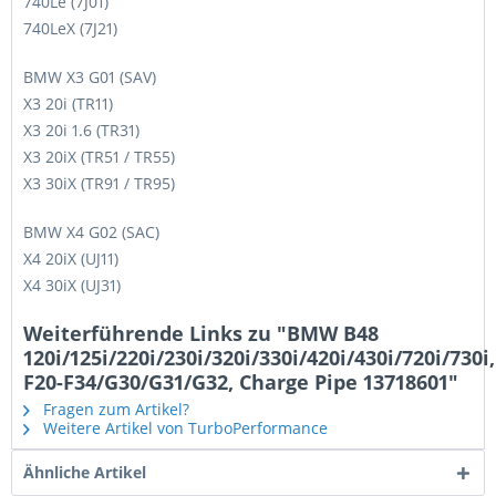
740Le (7J01)
740LeX (7J21)
BMW X3 G01 (SAV)
X3 20i (TR11)
X3 20i 1.6 (TR31)
X3 20iX (TR51 / TR55)
X3 30iX (TR91 / TR95)
BMW X4 G02 (SAC)
X4 20iX (UJ11)
X4 30iX (UJ31)
Weiterführende Links zu "BMW B48
120i/125i/220i/230i/320i/330i/420i/430i/720i/730i,
F20-F34/G30/G31/G32, Charge Pipe 13718601"
Fragen zum Artikel?
Weitere Artikel von TurboPerformance
Ähnliche Artikel