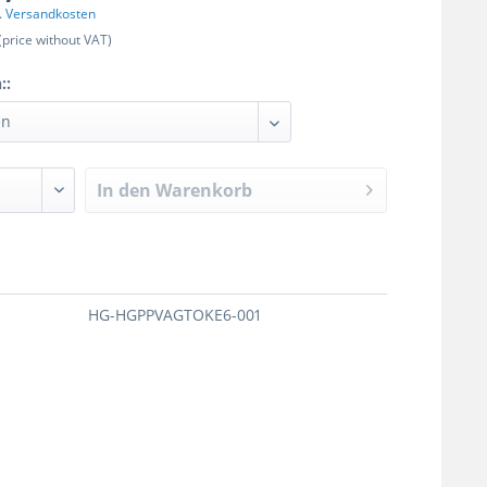
l. Versandkosten
(price without VAT)
::
In den
Warenkorb
HG-HGPPVAGTOKE6-001