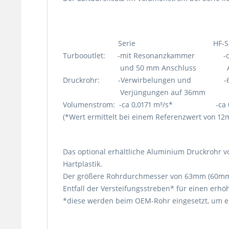
Serie HF-Seri
Turbooutlet: -mit Resonanzkammer -ohn
und 50 mm Anschluss Ansc
Druckrohr: -Verwirbelungen und -60mm
Verjüngungen auf 36mm
Volumenstrom: -ca 0,0171 m³/s* -ca 0,
(*Wert ermittelt bei einem Referenzwert von 12
Das optional erhältliche Aluminium Druckrohr vo
Hartplastik.
Der größere Rohrdurchmesser von 63mm (60mm
Entfall der Versteifungsstreben* für einen erh
*diese werden beim OEM-Rohr eingesetzt, um ei