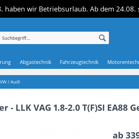
. haben wir Betriebsurlaub. Ab dem 24.08. 
erung
Abgastechnik
Fahrzeugtechnik
Motorentech
VW / Audi
r - LLK VAG 1.8-2.0 T(F)SI EA88 G
ab 339