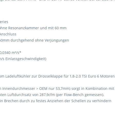
es
e Resonanzkammer und mit 60 mm
hluss
 durchgehend ohne Verjüngungen
0340 m³/s*
m/s Einlassgeschwindigkeit)
m Ladeluftkühler zur Drosselklappe für 1.8-2.0 TSI Euro 6 Motoren
 Innendurchmesser > OEM nur 53,7mm) sorgt in Kombination mit
öhten Luftdurchsatz von 287,9cfm (per Flow-Bench gemessen).
n Brechen durch zu festes Anziehen der Schellen zu verhindern