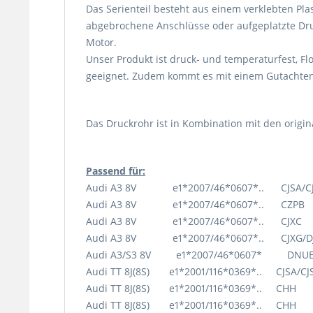
Das Serienteil besteht aus einem verklebten Plas
abgebrochene Anschlüsse oder aufgeplatzte Druc
Motor.
Unser Produkt ist druck- und temperaturfest, Fl
geeignet. Zudem kommt es mit einem Gutachten 
Das Druckrohr ist in Kombination mit den origi
Passend für:
Audi A3 8V e1*2007/46*0607*.. CJSA/CJS
Audi A3 8V e1*2007/46*0607*.. CZPB 
Audi A3 8V e1*2007/46*0607*.. CJXC 
Audi A3 8V e1*2007/46*0607*.. CJXG/DJH
Audi A3/S3 8V e1*2007/46*0607* 
Audi TT 8J(8S) e1*2001/116*0369*.. CJSA/CJ
Audi TT 8J(8S) e1*2001/116*0369*.. CHH
Audi TT 8J(8S) e1*2001/116*0369*.. CHH