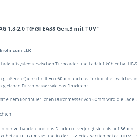
AG 1.8-2.0 T(F)SI EA88 Gen.3 mit TÜV"
uckrohr zum LLK
adeluftsystems zwischen Turbolader und Ladeluftkühler hat HF-Ser
n größeren Querschnitt von 60mm und das Turbooutlet, welches im T
en gleichen Durchmesser wie das Druckrohr.
mit einem kontinuierlichen Durchmesser von 60mm wird die Ladel
achten
ammer vorhanden und das Druckrohr verjüngt sich bis auf 36mm.
t bei ca. 0,0171 m³/s* und in der HF-Series Version bei ca. 0,0340 